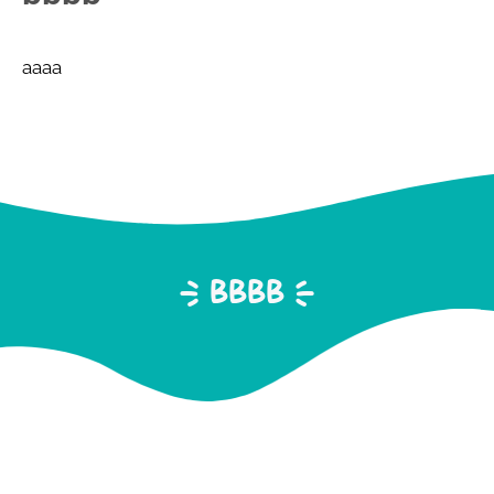
aaaa
< bbbb >